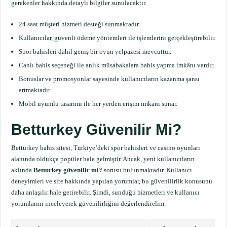
gerekenler hakkında detaylı bilgiler sunulacaktır.
24 saat müşteri hizmeti desteği sunmaktadır.
Kullanıcılar, güvenli ödeme yöntemleri ile işlemlerini gerçekleştirebilir.
Spor bahisleri dahil geniş bir oyun yelpazesi mevcuttur.
Canlı bahis seçeneği ile anlık müsabakalara bahis yapma imkânı vardır.
Bonuslar ve promosyonlar sayesinde kullanıcıların kazanma şansı
artmaktadır.
Mobil uyumlu tasarımı ile her yerden erişim imkanı sunar.
Betturkey Güvenilir Mi?
Betturkey bahis sitesi, Türkiye’deki spor bahisleri ve casino oyunları
alanında oldukça popüler hale gelmiştir. Ancak, yeni kullanıcıların
aklında
Betturkey güvenilir mi?
sorusu bulunmaktadır. Kullanıcı
deneyimleri ve site hakkında yapılan yorumlar, bu güvenilirlik konusunu
daha anlaşılır hale getirebilir. Şimdi, sunduğu hizmetleri ve kullanıcı
yorumlarını inceleyerek güvenilirliğini değerlendirelim.