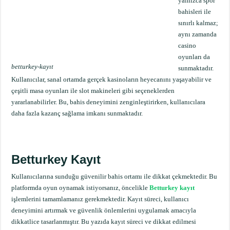
yalnızca spor
bahisleri ile
sınırlı kalmaz;
aynı zamanda
casino
oyunları da
betturkey-kayıt
sunmaktadır.
Kullanıcılar, sanal ortamda gerçek kasinoların heyecanını yaşayabilir ve
çeşitli masa oyunları ile slot makineleri gibi seçeneklerden
yararlanabilirler. Bu, bahis deneyimini zenginleştirirken, kullanıcılara
daha fazla kazanç sağlama imkanı sunmaktadır.
Betturkey Kayıt
Kullanıcılarına sunduğu güvenilir bahis ortamı ile dikkat çekmektedir. Bu
platformda oyun oynamak istiyorsanız, öncelikle
Betturkey kayıt
işlemlerini tamamlamanız gerekmektedir. Kayıt süreci, kullanıcı
deneyimini artırmak ve güvenlik önlemlerini uygulamak amacıyla
dikkatlice tasarlanmıştır. Bu yazıda kayıt süreci ve dikkat edilmesi