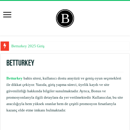
Betturkey 2025 Giriş
Betturkey güncel giriş adresi
Betturkey
Betturkey’e Nasıl Giriş Yapılır?
Betturkey Lisans Bilgileri
Betturkey
bahis sitesi, kullanıcı dostu arayüzü ve geniş oyun seçenekleri
Betturkey Güncel Giriş Adresi
ile dikkat çekiyor. Yazıda, giriş yapma süreci, üyelik kaydı ve site
güvenilirliği hakkında bilgiler sunulmaktadır. Ayrıca, Bonus ve
Betturkey Slot Oyunları
promosyonlarıyla ilgili detaylara da yer verilmektedir. Kullanıcılar, bu site
Betturkey: Spor Bahisleri ve Online Casino Dünyası
aracılığıyla hem yüksek oranlar hem de çeşitli promosyon fırsatlarıyla
kazanç elde etme imkanı bulmaktadır.
Betturkey ile Oyun Oynamak İçin İpuçları
Betturkey Canlı Casino Deneyimi
Betturkey Online Casino